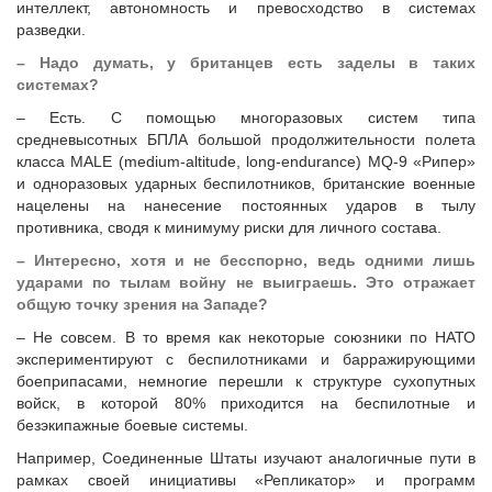
интеллект, автономность и превосходство в системах
разведки.
–​ Надо думать, у британцев есть заделы в таких
системах?
– Есть. С помощью многоразовых систем типа
средневысотных БПЛА большой продолжительности полета
класса MALE (medium-altitude, long-endurance) MQ-9 «Рипер»
и одноразовых ударных беспилотников, британские военные
нацелены на нанесение постоянных ударов в тылу
противника, сводя к минимуму риски для личного состава.
–​ Интересно, хотя и не бесспорно, ведь одними лишь
ударами по тылам войну не выиграешь. Это отражает
общую точку зрения на Западе?
– Не совсем. В то время как некоторые союзники по НАТО
экспериментируют с беспилотниками и барражирующими
боеприпасами, немногие перешли к структуре сухопутных
войск, в которой 80% приходится на беспилотные и
безэкипажные боевые системы.
Например, Соединенные Штаты изучают аналогичные пути в
рамках своей инициативы «Репликатор» и программ