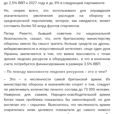
до 2,5% ВВП к 2027 году и до 3% в следующем парламенте.
Но, скорее всего, это использовано для оправдания
значительного увеличения расходов на оборону в
среднесрочной перспективе, которое, как ожидается, может
составить более 50 млрд фунтов стерлингов.
Питер Рикеттс, бывший советник по национальной
безопасности, сказал, что, хотя британскому министерству
обороны имело бы смысл тратить больше средств на дроны,
кибервозможности и искусственный интеллект, «еще один урок
Украины заключается в том, что важна массовость с точки
зрения людских ресурсов и оборудования», и что в конечном
счете потребуется финансирование в размере 3,5% ВВП.
–​ По поводу массовости людских ресурсов – это о чем?
– Это – о численности самой британской армии. Их
министерство обороны и казначейство спорят о том, следует
ли увеличивать количество личного состава до 73 000 человек.
Наверное, для, скажем, Народно-освободительной армии
Китая такая проблема показалась бы смехотворной, но для
англичан это – серьезно. Выяснилось, что численность армии
сократилась ниже целевого показателя до самого низкого