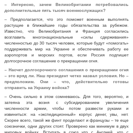
–​ Интересно, зачем Великобритании потребовались
дополнительные пять тысяч военнослужащих?
– Предполагается, что это поможет военным выполнять
растущие в ближайшие годы обязательства за рубежом.
Известно, что Великобритания и Франция согласились
возглавить многонациональные «силы сдерживания»
численностью до 30 тысяч человек, которые будут «помогать»
поддерживать мир на Украине и обеспечивать работу ее
аэропортов и морских портов, если Россия подпишет
долгосрочное соглашение о прекращении огня.
–
Насчет долгосрочного соглашения о прекращении огня
– это вряд ли. Наш президент четко назвал условия. Но –
предположим. Они –
что, действительно готовы
отправить на Украину войска?
– Очень сильно в этом сомневаюсь. Для того, вероятно, и
затеяна эта возня с субсидированием увеличения
численности армии, чтобы потом развести руками и
извиниться: на «экспедиционный» корпус денег, увы, нет.
Скорее всего, такой же финт проделают и французы – те еще
союзнички, одни других стоят. Проверено как минимум в двух
мировых войнах. Вступать в союз что с Англией, что с