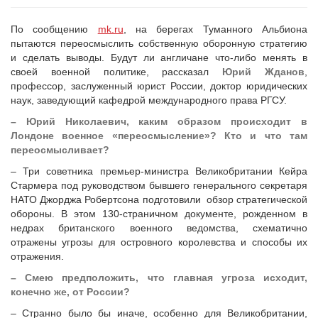
По сообщению
mk.ru
, на берегах Туманного Альбиона
пытаются переосмыслить собственную оборонную стратегию
и сделать выводы. Будут ли англичане что-либо менять в
своей военной политике, рассказал
Юрий Жданов
,
профессор, заслуженный юрист России, доктор юридических
наук, заведующий кафедрой международного права РГСУ.
– Юрий Николаевич, каким образом происходит в
Лондоне военное «переосмысление»? Кто и что там
переосмысливает?
– Три советника премьер-министра Великобритании Кейра
Стармера под руководством бывшего генерального секретаря
НАТО Джорджа Робертсона подготовили обзор стратегической
обороны. В этом 130-страничном документе, рожденном в
недрах британского военного ведомства, схематично
отражены угрозы для островного королевства и способы их
отражения.
– Смею предположить, что главная угроза исходит,
конечно же, от России?
– Странно было бы иначе, особенно для Великобритании,