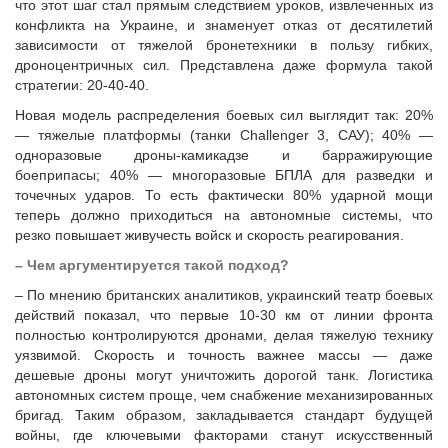
что этот шаг стал прямым следствием уроков, извлеченных из
конфликта на Украине, и знаменует отказ от десятилетий
зависимости от тяжелой бронетехники в пользу гибких,
дроноцентричных сил. Представлена даже формула такой
стратегии: 20-40-40.
Новая модель распределения боевых сил выглядит так: 20%
— тяжелые платформы (танки Challenger 3, САУ); 40% —
одноразовые дроны-камикадзе и барражирующие
боеприпасы; 40% — многоразовые БПЛА для разведки и
точечных ударов. То есть фактически 80% ударной мощи
теперь должно приходиться на автономные системы, что
резко повышает живучесть войск и скорость реагирования.
– Чем аргументируется такой подход?
– По мнению британских аналитиков, украинский театр боевых
действий показал, что первые 10-30 км от линии фронта
полностью контролируются дронами, делая тяжелую технику
уязвимой. Скорость и точность важнее массы — даже
дешевые дроны могут уничтожить дорогой танк. Логистика
автономных систем проще, чем снабжение механизированных
бригад. Таким образом, закладывается стандарт будущей
войны, где ключевыми факторами станут искусственный