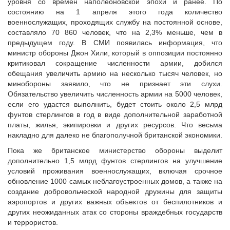
уровня со времен наполеоновской эпохи и ранее. По
состоянию на 1 апреля этого года количество
военнослужащих, проходящих службу на постоянной основе,
составляло 70 860 человек, что на 2,3% меньше, чем в
предыдущем году. В СМИ появилась информация, что
министр обороны Джон Хили, который в оппозиции постоянно
критиковал сокращение численности армии, добился
обещания увеличить армию на несколько тысяч человек, но
минобороны заявило, что не признает эти слухи.
Обязательство увеличить численность армии на 5000 человек,
если его удастся выполнить, будет стоить около 2,5 млрд
фунтов стерлингов в год в виде дополнительной заработной
платы, жилья, экипировки и других ресурсов. Что весьма
накладно для далеко не благополучной британской экономики.
Пока же британское министерство обороны выделит
дополнительно 1,5 млрд фунтов стерлингов на улучшение
условий проживания военнослужащих, включая срочное
обновление 1000 самых неблагоустроенных домов, а также на
создание добровольческой народной дружины для защиты
аэропортов и других важных объектов от беспилотников и
других неожиданных атак со стороны враждебных государств
и террористов.