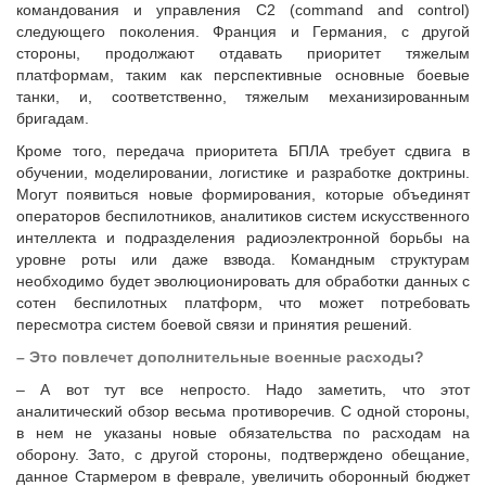
командования и управления C2 (command and control)
следующего поколения. Франция и Германия, с другой
стороны, продолжают отдавать приоритет тяжелым
платформам, таким как перспективные основные боевые
танки, и, соответственно, тяжелым механизированным
бригадам.
Кроме того, передача приоритета БПЛА требует сдвига в
обучении, моделировании, логистике и разработке доктрины.
Могут появиться новые формирования, которые объединят
операторов беспилотников, аналитиков систем искусственного
интеллекта и подразделения радиоэлектронной борьбы на
уровне роты или даже взвода. Командным структурам
необходимо будет эволюционировать для обработки данных с
сотен беспилотных платформ, что может потребовать
пересмотра систем боевой связи и принятия решений.
–​ Это повлечет дополнительные военные расходы?
– А вот тут все непросто. Надо заметить, что этот
аналитический обзор весьма противоречив. С одной стороны,
в нем не указаны новые обязательства по расходам на
оборону. Зато, с другой стороны, подтверждено обещание,
данное Стармером в феврале, увеличить оборонный бюджет