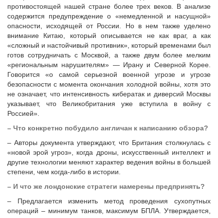
противостоящей нашей стране более трех веков. В анализе
содержится предупреждение о «немедленной и насущной»
опасности, исходящей от России. Но в нем также уделено
внимание Китаю, который описывается не как враг, а как
«сложный и настойчивый противник», который временами был
готов сотрудничать с Москвой, а также двум более мелким
«региональным нарушителям» — Ирану и Северной Корее.
Говорится «о самой серьезной военной угрозе и угрозе
безопасности с момента окончания холодной войны, хотя это
не означает, что интенсивность кибератак и диверсий Москвы
указывает, что Великобритания уже вступила в войну с
Россией».
– Что конкретно побудило англичан к написанию обзора?
– Авторы документа утверждают, что Британия столкнулась с
«новой эрой угроз», когда дроны, искусственный интеллект и
другие технологии меняют характер ведения войны в большей
степени, чем когда-либо в истории.
– И что же лондонские стратеги намерены предпринять?
– Предлагается изменить метод проведения сухопутных
операций – минимум танков, максимум БПЛА. Утверждается,