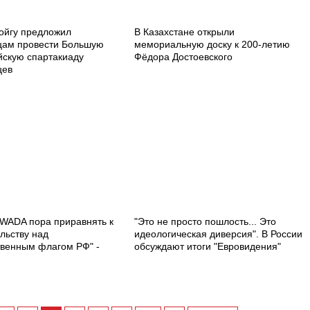
ойгу предложил
В Казахстане открыли
ам провести Большую
мемориальную доску к 200-летию
йскую спартакиаду
Фёдора Достоевского
цев
 WADA пора приравнять к
"Это не просто пошлость... Это
льству над
идеологическая диверсия". В России
твенным флагом РФ" -
обсуждают итоги "Евровидения"