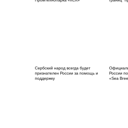
Промтехнопарка «КСК»
границ” п
Сербский народ всегда будет
Официаль
признателен России за помощь и
России по
поддержку
«Sea Bre