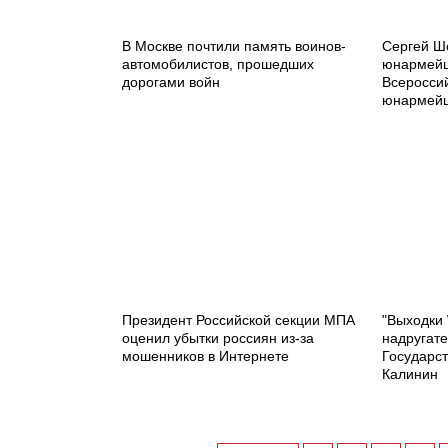
В Москве почтили память воинов-
Сергей Ш
автомобилистов, прошедших
юнармейц
дорогами войн
Всеросси
юнармей
Президент Российской секции МПА
"Выходки
оценил убытки россиян из-за
надругате
мошенников в Интернете
Государс
Калинин