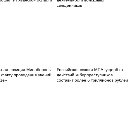
рошёл в Рязанской области
деятельности войсковых
священников
ная позиция Минобороны
Российская секция МПА: ущерб от
 факту проведения учений
действий киберпреступников
eze»
составит более 6 триллионов рублей