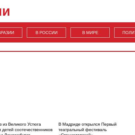
ии
ВРАЗИИ
В РОССИИ
В МИРЕ
ПОЛИ
 из Великого Устюга
В Мадриде открылся Первый
 детей соотечественников
театральный фестиваль