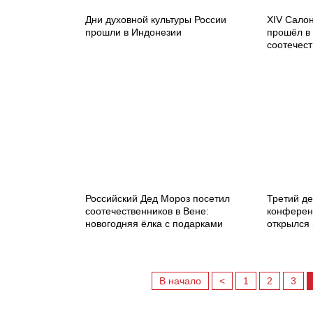
Дни духовной культуры России
XIV Салон
прошли в Индонезии
прошёл в
соотечес
Российский Дед Мороз посетил
Третий д
соотечественников в Вене:
конферен
новогодняя ёлка с подарками
открылся
В начало
<
1
2
3