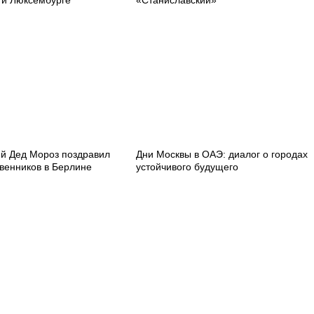
 и Люксембурге
«Станиславский»
ий Дед Мороз поздравил
Дни Москвы в ОАЭ: диалог о городах
венников в Берлине
устойчивого будущего