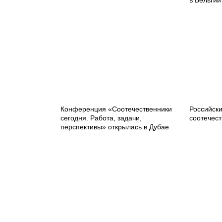
в Бельгии
Конференция «Соотечественники
Российск
сегодня. Работа, задачи,
соотечест
перспективы» открылась в Дубае