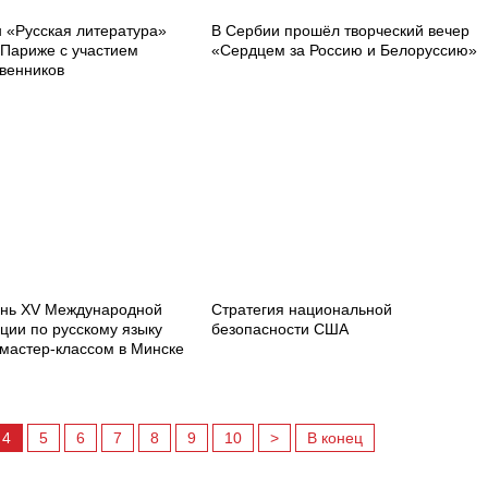
 «Русская литература»
В Сербии прошёл творческий вечер
 Париже с участием
«Сердцем за Россию и Белоруссию»
твенников
ень XV Международной
Стратегия национальной
ции по русскому языку
безопасности США
 мастер-классом в Минске
4
5
6
7
8
9
10
>
В конец