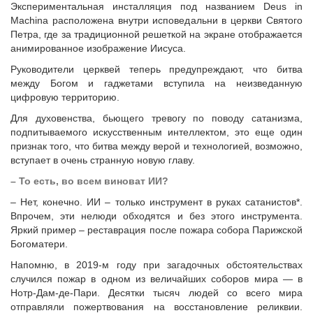
Экспериментальная инсталляция под названием Deus in
Machina расположена внутри исповедальни в церкви Святого
Петра, где за традиционной решеткой на экране отображается
анимированное изображение Иисуса.
Руководители церквей теперь предупреждают, что битва
между Богом и гаджетами вступила на неизведанную
цифровую территорию.
Для духовенства, бьющего тревогу по поводу сатанизма,
подпитываемого искусственным интеллектом, это еще один
признак того, что битва между верой и технологией, возможно,
вступает в очень странную новую главу.
– То есть, во всем виноват ИИ?
– Нет, конечно. ИИ – только инструмент в руках сатанистов*.
Впрочем, эти нелюди обходятся и без этого инструмента.
Яркий пример – реставрация после пожара собора Парижской
Богоматери.
Напомню, в 2019-м году при загадочных обстоятельствах
случился пожар в одном из величайших соборов мира — в
Нотр-Дам-де-Пари. Десятки тысяч людей со всего мира
отправляли пожертвования на восстановление реликвии.