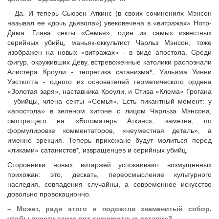
– Да. И теперь Сьюзен Аткинс (в своих сочинениях Мэнсон
называл ее «дочь дьявола») увековечена в «витражах» Нотр-
Дама. Глава секты «Семья», один из самых известных
серийных убийц, маньяк-оккультист Чарльз Мэнсон, тоже
изображен на новых «витражах» - в виде апостола. Среди
фигур, окруживших Деву, встревоженные католики распознали
Алистера Кроули - теоретика сатанизма*, Уильяма Уинни
Уэсткотта - одного из основателей герметического ордена
«Золотая заря», наставника Кроули, и Стива «Клема» Грогана
- убийцы, члена секты «Семья». Есть пикантный момент: у
«апостола» в зеленом хитоне с лицом Чарльза Мэнсона,
смотрящего на «Богоматерь Аткинс», заметна, по
формулировке комментаторов, «неуместная деталь», а
именно эрекция. Теперь прихожане будут молиться перед
«ликами» сатанистов*, извращенцев и серийных убийц.
Сторонники новых витаржей успокаивают возмущенных
прихожан: это, дескать, переосмысление культурного
наследия, совпадения случайны, а современное искусство
довольно провокационно.
– Может, ради этого и подожгли знаменитый собор,
чтобы внести такие вот «неуместные детали»?