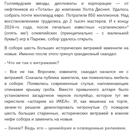
Голливудские звезды, дипломаты и корпорации — от
нефтяников из «Тоталь» до компании Уолта Диснея. Удалось
собрать почти миллиард евро. Потратили 850 миллионов. Над
восстановлением трудились до 2 тысяч мастеров. И к концу
2024-го года, после печально известных «сатанинских»*
(опять же!) олимпийских (принципиально – с маленькой
буквы!) игр в Париже, собор удалось открыть.
В соборе шесть больших исторических витражей заменили на
новые. Именно после этого грянул грандиозный скандал.
- Что не так с витражами?
– Все не так. Впрочем, извините, скандал начался не с
витражей. Сначала публика заметила, как поменялась мебель
в соборе. Появились современные стулья, напоминающие
спинками крышку гроба. Вместо привычного алтаря было
установлено загадочное черное полуяйцо, которое тут же
окрестили «алтарем из ИКЕА». И, как вишенка на торте,
зачем-то решили демонтировать нетронутые (!) пожаром
шесть больших старинных, исторических витражей в южном
нефе собора и заменить на новые.
– Зачем? Ведь это – ценнейшие и освященные реликвии.