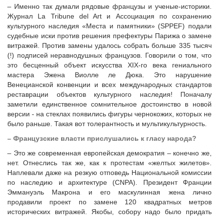
– Именно так думали рядовые французы и ученые-историки.
Журнал La Tribune del Art и Ассоциация по сохранению
культурного наследия «Места и памятники» (SPPEF) подали
судебные иски против решения префектуры Парижа о замене
витражей. Против замены удалось собрать больше 335 тысяч
(!) подписей неравнодушных французов. Говорили о том, что
это бесценный объект искусства XIX-го века гениального
мастера Эжена Виолле ле Дюка. Это нарушение
Венецианской конвенции и всех международных стандартов
реставрации объектов культурного наследия! Поначалу
заметили единственное сомнительное достоинство в новой
версии - на стеклах появились фигуры чернокожих, которых не
было раньше. Такая вот толерантность и мультикультурность.
– Французские власти прислушались к гласу народа?
– Это же современная европейская демократия – конечно же,
нет. Отнеслись так же, как к протестам «желтых жилетов».
Наплевали даже на резкую отповедь Национальной комиссии
по наследию и архитектуре (CNPA). Президент Франции
Эммануэль Макрона и его маскулинная жена лично
продавили проект по замене 120 квадратных метров
исторических витражей. Якобы, собору надо было придать