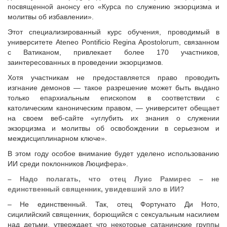
посвященной анонсу его «Курса по служению экзорцизма и
молитвы об избавлении».
Этот специализированный курс обучения, проводимый в
университете Ateneo Pontificio Regina Apostolorum, связанном
с Ватиканом, привлекает более 170 участников,
заинтересованных в проведении экзорцизмов.
Хотя участникам не предоставляется право проводить
изгнание демонов — такое разрешение может быть выдано
только епархиальным епископом в соответствии с
католическим каноническим правом, — университет обещает
на своем веб-сайте «углубить их знания о служении
экзорцизма и молитвы об освобождении в серьезном и
междисциплинарном ключе».
В этом году особое внимание будет уделено использованию
ИИ среди поклонников Люцифера».
– Надо полагать, что отец Луис Рамирес – не
единственный священник, увидевший зло в ИИ?
– Не единственный. Так, отец Фортунато Ди Ното,
сицилийский священник, борющийся с сексуальным насилием
над детьми, утверждает, что некоторые сатанинские группы