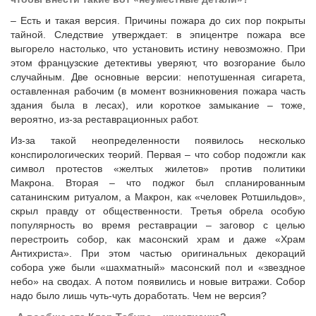
– Есть и такая версия. Причины пожара до сих пор покрыты
тайной. Следствие утверждает: в эпицентре пожара все
выгорело настолько, что установить истину невозможно. При
этом французские детективы уверяют, что возгорание было
случайным. Две основные версии: непотушенная сигарета,
оставленная рабочим (в момент возникновения пожара часть
здания была в лесах), или короткое замыкание – тоже,
вероятно, из-за реставрационных работ.
Из-за такой неопределенности появилось несколько
конспирологических теорий. Первая – что собор подожгли как
символ протестов «желтых жилетов» против политики
Макрона. Вторая – что поджог был спланированным
сатанинским ритуалом, а Макрон, как «человек Ротшильдов»,
скрыл правду от общественности. Третья обрела особую
популярность во время реставрации – заговор с целью
перестроить собор, как масонский храм и даже «Храм
Антихриста». При этом частью оригинальных декораций
собора уже были «шахматный» масонский пол и «звездное
небо» на сводах. А потом появились и новые витражи. Собор
надо было лишь чуть-чуть доработать. Чем не версия?