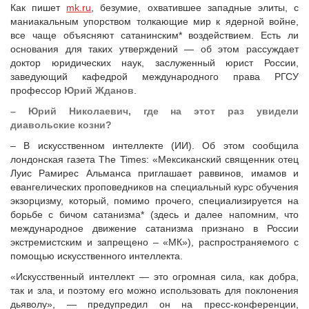
Как пишет
mk.ru
, безумие, охватившее западные элиты, с
маниакальным упорством толкающие мир к ядерной войне,
все чаще объясняют сатанинским* воздействием. Есть ли
основания для таких утверждений — об этом рассуждает
доктор юридических наук, заслуженный юрист России,
заведующий кафедрой международного права РГСУ
профессор
Юрий Жданов
.
– Юрий Николаевич, где на этот раз увидели
диавольские козни?
– В искусственном интеллекте (ИИ). Об этом сообщила
лондонская газета The Times: «Мексиканский священник отец
Луис Рамирес Альманса приглашает раввинов, имамов и
евангелических проповедников на специальный курс обучения
экзорцизму, который, помимо прочего, специализируется на
борьбе с бичом сатанизма* (здесь и далее напомним, что
международное движение сатанизма признано в России
экстремистским и запрещено – «МК»), распространяемого с
помощью искусственного интеллекта.
«Искусственный интеллект — это огромная сила, как добра,
так и зла, и поэтому его можно использовать для поклонения
дьяволу», — предупредил он на пресс-конференции,