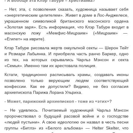
- А вообще эта Клэр Табуре – христианка?
– Нет, эта, с позволения сказать, художница называет себя
«энергетическим целителем». Живет в доме в Лос-Анджелесе,
украшенном символикой британского масонского ордена
«Золотая заря». Есть информация, что Клэр Табуре входит в
масонскую ложу «Мемфис-Мицраим» («Мицраим» —
«Египет» на иврите).
Клэр Табуре рисовала жертв оккультной секты — Шерон Тейт
и Розмари Лабьянка. И приобрела часть ранчо Баркер, одно
из тех, на которых скрывались Чарльз Мэнсон и секта
«Семья». Именно там их арестовала полиция.
Кстати, традиционно расписывать храмы, создавать иконы
позволено только верующим людям соответствующей
конфессии. Как ее допустили? Видимо, не без согласия
архиепископа Парижа Лорана Ульриха.
- Может, парижский архиепископ - тоже из «этих»?
– Не удивлюсь. Почитаемый художницей Чарльз Мэнсон
пророчествовал о будущей расовой войне и о господстве
«людей пустыни». А свою идеологию он назвал в честь песни
группы «Битлз» из «Белого альбома» — Helter Skelter, что