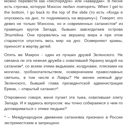
можно перевести как «беспорядок» или «кавардак». В песне
есть строчка, которую Мэнсон любил повторять: When I get to
the bottom, I go back to the top of the slide (то есть «Когда я
опускаюсь на дно, то поднимаюсь на вершину»). Говорят, это
девиз не только Мэнсона, но и современных сатанистов* из
правящих кругов Запада, бывших завсегдатаев острова
Эпштейна. Они прорвались на вершину мира и при этом
стараются опустить весь мир на дно. Оскверняют храмы,
приносят в жертву детей.
Опять же Макрон - один из лучших друзей Зеленского. Не
связана ли эта нежная дружба с охватившей Украину модой на
сатанизм*, со всеми этими ведьмами, колдунами, плясками на
могилах, гробокопательством, осквернением православных
святынь, в том числе и Лавры? Не менее нежный друг
Зеленского, бывший глава президентской администрации
Ермак, – открытый сатанист*.
Откровенно говоря, меня пугает эта тьма, охватившая элиту
Запада. И я задаюсь вопросом: мы точно собираемся о чем-то
договариваться с этими людьми?
* – Международное движение сатанизма признано в России
экстремистским и запрещено