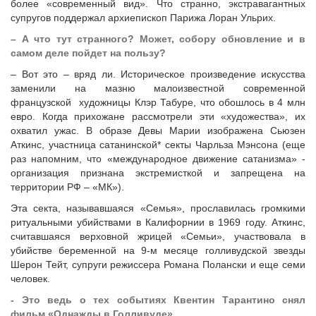
более «современный вид». Что странно, экстравагантных
супругов поддержал архиепископ Парижа Лоран Ульрих.
– А что тут странного? Может, собору обновление и в
самом деле пойдет на пользу?
– Вот это – вряд ли. Историческое произведение искусства
заменили на мазню малоизвестной современной
французской художницы Клэр Табуре, что обошлось в 4 млн
евро. Когда прихожане рассмотрели эти «художества», их
охватил ужас. В образе Девы Марии изображена Сьюзен
Аткинс, участница сатанинской* секты Чарльза Мэнсона (еще
раз напомним, что «международное движение сатанизма» -
организация признана экстремисткой и запрещена на
территории РФ – «МК»).
Эта секта, называвшаяся «Семья», прославилась громкими
ритуальными убийствами в Калифорнии в 1969 году. Аткинс,
считавшаяся верховной жрицей «Семьи», участвовала в
убийстве беременной на 9-м месяце голливудской звезды
Шерон Тейт, супруги режиссера Романа Полански и еще семи
человек.
- Это ведь о тех событиях Квентин Тарантино снял
фильм «Однажды в Голливуде»...