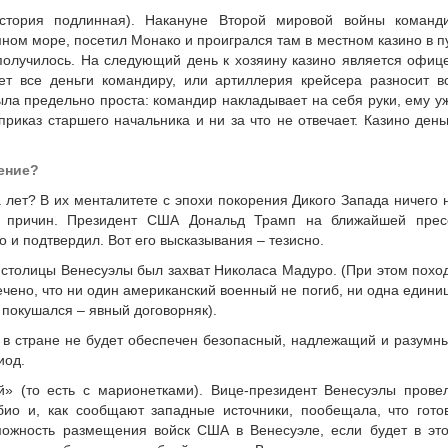
история подлинная). Накануне Второй мировой войны команд
ном море, посетил Монако и проигрался там в местном казино в п
 получилось. На следующий день к хозяину казино является офиц
ет все деньги командиру, или артиллерия крейсера разносит в
ыла предельно проста: командир накладывает на себя руки, ему у
риказ старшего начальника и ни за что не отвечает. Казино день
ение?
 лет? В их менталитете с эпохи покорения Дикого Запада ничего 
х причин. Президент США Дональд Трамп на ближайшей прес
 и подтвердил. Вот его высказывания – тезисно.
столицы Венесуэлы был захват Николаса Мадуро. (При этом похо
чено, что ни один американский военный не погиб, ни одна едини
е покушался – явный договорняк).
а в стране не будет обеспечен безопасный, надлежащий и разумн
иод.
» (то есть с марионетками). Вице-президент Венесуэлы прове
ио и, как сообщают западные источники, пообещала, что гото
можность размещения войск США в Венесуэле, если будет в эт