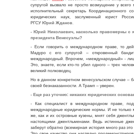
супругой вызвало не просто возмущение у всего 
исполнительный секретарь Координационного сов
юридических наук, заслуженный юрист Росс
РГСУ
Юрий
Жданов
.
- Юрий Николаевич, насколько правомерны с 
президента Венесуэлы?
- Если говорить о международном праве, то де
Мадуро с его супругой – откровенный бандит
международный. Впрочем, «международный» - лишн
Это, знаете, если кто-то убил одного – трех челов
великий полководец.
Но в данном конкретном венесуэльском случае – ба
своей безнаказанности. А Трамп – уверен.
- Еще раз уточню: никаких юридических основа
- Как специалист в международном праве, по
международные юридические нормы. И не только м
же, как и их островные кузены, мнят себя джентл
настоящими джентльменами. Ведь истинные джент
заберут обратно (всемирная история много раз это 
Это свое качество они наглядно продемонстриро