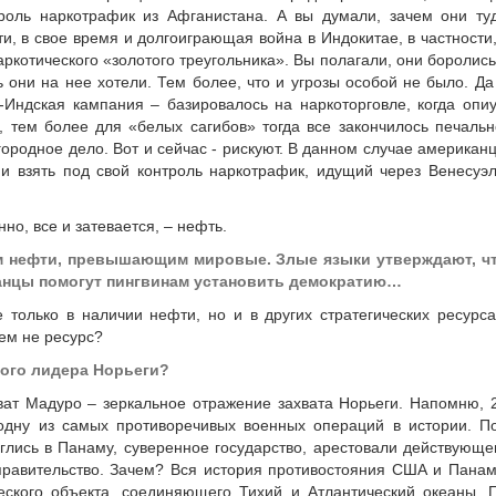
троль наркотрафик из Афганистана. А вы думали, зачем они ту
ати, в свое время и долгоиграющая война в Индокитае, в частности,
ркотического «золотого треугольника». Вы полагали, они боролись
 они на нее хотели. Тем более, что и угрозы особой не было. Да
-Индская кампания – базировалось на наркоторговле, когда опи
, тем более для «белых сагибов» тогда все закончилось печальн
городное дело. Вот и сейчас - рискуют. В данном случае американ
 и взять под свой контроль наркотрафик, идущий через Венесуэл
нно, все и затевается, – нефть.
сом нефти, превышающим мировые. Злые языки утверждают, ч
канцы помогут пингвинам установить демократию…
 только в наличии нефти, но и в других стратегических ресурса
чем не ресурс?
кого лидера Норьеги?
ат Мадуро – зеркальное отражение захвата Норьеги. Напомню, 
одну из самых противоречивых военных операций в истории. П
глись в Панаму, суверенное государство, арестовали действующе
 правительство. Зачем? Вся история противостояния США и Пана
ческого объекта, соединяющего Тихий и Атлантический океаны. 