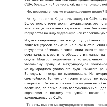
США, беззащитной Венесуэлой, да и не только с ней
- Но, позвольте, как же международное право?
- Ах, да, простите. Когда речь заходит о США, так
Более того, с точки зрения американцев, это поня
американцы постоянно скрывают свое беззако
государства на индивидуальную или коллективную 
И здесь американцы, как всегда, лгут, добавляя, ч
является угрозой применения силы в отношении и
государства обвинить в совершении каких-то прес
если закрыть глаза и не обращать внимание, на
судить Мадуро) подотчетен в установленном п
уголовному праву. А международное уголовно
международного уголовного суда. Никакого ре
Венесуэлы никогда не существовало. Но амери
сильнейшего. То, что они творят в мире, им всег
который мог бы им возразить. Трамп даже не соб
политиков) по применению вооруженных сил – для 
спрашивал, и поэтому это вдвойне незаконно
законодательства США.
- То есть, вместо международного права – прав