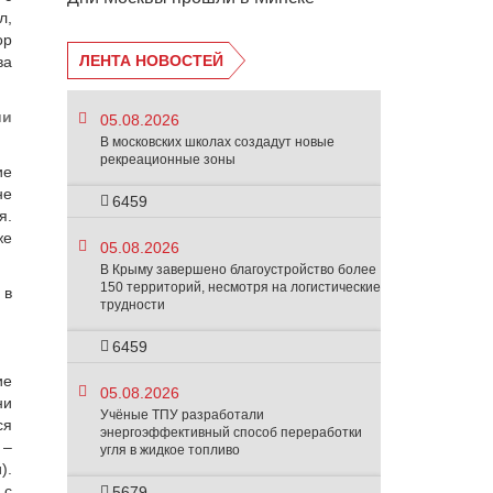
л,
ор
ЛЕНТА НОВОСТЕЙ
ва
ии
05.08.2026
В московских школах создадут новые
рекреационные зоны
ие
не
6459
я.
же
05.08.2026
В Крыму завершено благоустройство более
150 территорий, несмотря на логистические
 в
трудности
6459
ие
05.08.2026
ни
Учёные ТПУ разработали
ся
энергоэффективный способ переработки
 –
угля в жидкое топливо
).
 с
5679