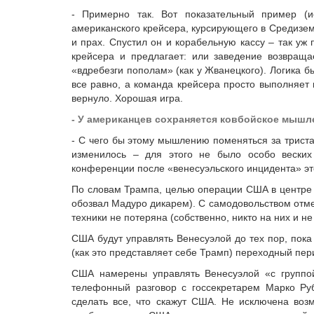
- Примерно так. Вот показательный пример (
американского крейсера, курсирующего в Средизем
и прах. Спустил он и корабельную кассу – так уж
крейсера и предлагает: или заведение возвраща
«вдребезги пополам» (как у Жванецкого). Логика б
все равно, а команда крейсера просто выполняет п
вернуло. Хорошая игра.
- У американцев сохраняется ковбойское мышл
- С чего бы этому мышлению поменяться за триста
изменилось – для этого не было особо вески
конференции после «венесуэльского инцидента» это
По словам Трампа, целью операции США в центре 
обозвал Мадуро дикарем). С самодовольством отме
техники не потеряна (собственно, никто на них и н
США будут управлять Венесуэлой до тех пор, пок
(как это представляет себе Трамп) переходный пер
США намерены управлять Венесуэлой «с группой
телефонный разговор с госсекретарем Марко Руб
сделать все, что скажут США. Не исключена воз