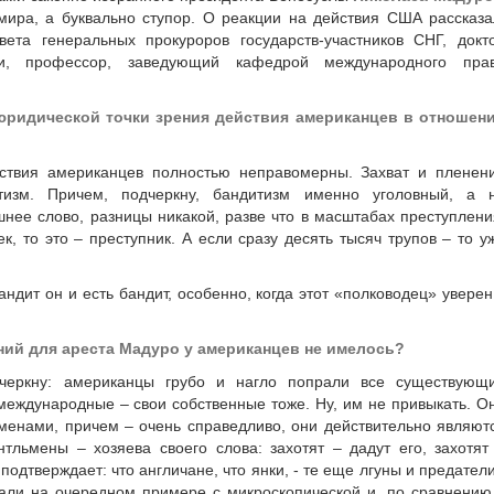
мира, а буквально ступор. О реакции на действия США рассказа
ета генеральных прокуроров государств-участников СНГ, докт
ии, профессор, заведующий кафедрой международного пра
юридической точки зрения действия американцев в отношен
йствия американцев полностью неправомерны. Захват и пленен
изм. Причем, подчеркну, бандитизм именно уголовный, а 
ее слово, разницы никакой, разве что в масштабах преступлени
ек, то это – преступник. А если сразу десять тысяч трупов – то у
ндит он и есть бандит, особенно, когда этот «полководец» уверен
ний для ареста Мадуро у американцев не имелось?
дчеркну: американцы грубо и нагло попрали все существующ
еждународные – свои собственные тоже. Ну, им не привыкать. О
ьменами, причем – очень справедливо, они действительно являют
льмены – хозяева своего слова: захотят – дадут его, захотят
подтверждает: что англичане, что янки, - те еще лгуны и предатели
вали на очередном примере с микроскопической и, по сравнению