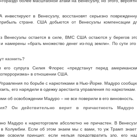
гораздо более масштабной атаки на Венесуэлу, но этого, вероятн
 инвестируют в Венесуэлу, восстановят серьезно поврежденн
 прибыль стране. США добьются от Венесуэлы компенсации д
з Венесуэлы остается в силе, ВМС США остаются у берегов эт
и намерены «брать множество денег из-под земли». По сути это
ут казнить?
 его супруга Силия Флорес «предстанут перед американск
котерроризма» в отношении США.
 Управления по борьбе с наркотиками в Нью-Йорке. Мадуро сообщи
изить, его нарядили в одежку арестанта управления по наркотикам.
ми об освобождении Мадуро – не все поверили в его виновность.
дия? Он действительно верит в причастность Мадуро
лично Мадуро к наркоторговле абсолютно не причастен. В Венесуэ
 в Колумбии. Если об этом знаем мы с вами, то уж Трамп знает
ве освоили принцип: если нельзя предотвратить зло, его на