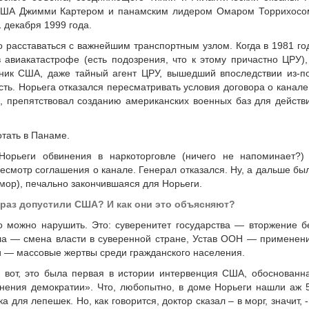
 США Джимми Картером и панамским лидером Омаром Торрихосо
 декабря 1999 года.
о расставаться с важнейшим транспортным узлом. Когда в 1981 го
 авиакатастрофе (есть подозрения, что к этому причастно ЦРУ),
ик США, даже тайный агент ЦРУ, вышедший впоследствии из-п
ть. Норьега отказался пересматривать условия договора о канале
, препятствовал созданию американских военных баз для действ
отать в Панаме.
орьеги обвинения в наркоторговле (ничего не напоминает?)
ресмотр соглашения о канале. Генерал отказался. Ну, а дальше бы
ор), печально закончившаяся для Норьеги.
 раз допустили США? И как они это объясняют?
то можно нарушить. Это: суверенитет государства — вторжение б
ла — смена власти в суверенной стране, Устав ООН — применен
и — массовые жертвы среди гражданского населения.
ак вот, это была первая в истории интервенция США, обоснованн
анения демократии». Что, любопытно, в доме Норьеги нашли аж 
 для лепешек. Но, как говорится, доктор сказал – в морг, значит, -