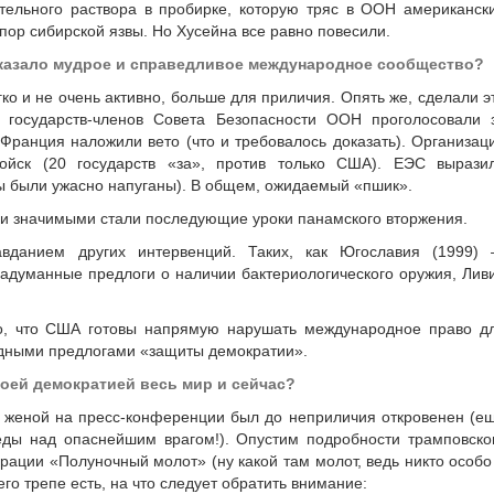
ительного раствора в пробирке, которую тряс в ООН американск
пор сибирской язвы. Но Хусейна все равно повесили.
 сказало мудрое и справедливое международное сообщество?
гко и не очень активно, больше для приличия. Опять же, сделали э
 государств-членов Совета Безопасности ООН проголосовали 
Франция наложили вето (что и требовалось доказать). Организац
войск (20 государств «за», против только США). ЕЭС вырази
 были ужасно напуганы). В общем, ожидаемый «пшик».
 и значимыми стали последующие уроки панамского вторжения.
вданием других интервенций. Таких, как Югославия (1999)
адуманные предлоги о наличии бактериологического оружия, Лив
ло, что США готовы напрямую нарушать международное право д
идными предлогами «защиты демократии».
оей демократией весь мир и сейчас?
го женой на пресс-конференции был до неприличия откровенен (е
еды над опаснейшим врагом!). Опустим подробности трамповско
рации «Полуночный молот» (ну какой там молот, ведь никто особо
его трепе есть, на что следует обратить внимание: