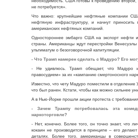
необходимость. США готовы к проведению второй, «
не потребуется».
Что важно: крупнейшие нефтяные компании США
нефтяную инфраструктуру, и начнут приносить
американских нефтяных компаний.
Одностороннее эмбарго США на экспорт нефти и
страны. Американцы ждут перестройки Венесуэлы 
ультиматум о безоговорочной капитуляции.
- Что Трамп намерен сделать с Мадуро? Его мог
- Не удивлюсь. Трамп обещает, что Мадуро и
правосудием» за их «кампанию смертоносного нар
Известно, что чету Мадуро поместили в отделение
что был ранен. Кстати, чтобы как можно сильнее ун
А в Нью-Йорке прошли акции протеста с требования
- Зачем Трампу потребовалась эта коме
наркоторговле?
- Нет, конечно. Более того, он точно знает, что 
кокаин не производится в принципе – его делают
деталях. Более того, американцы в совершенст