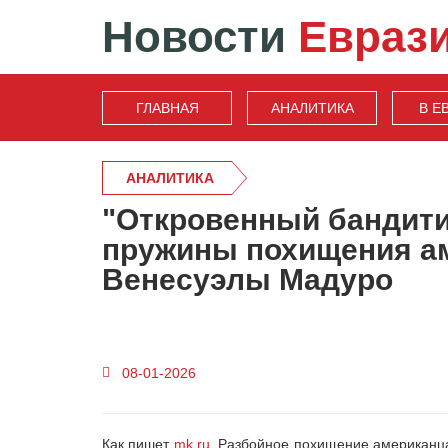
Новости
Евраз
ГЛАВНАЯ
АНАЛИТИКА
В Е
АНАЛИТИКА
"Откровенный бандити
пружины похищения а
Венесуэлы Мадуро
08-01-2026
Как пишет
mk.ru
, Разбойное похищение американц