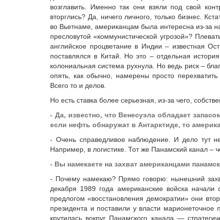
возглавить. Именно так они взяли под свой кон
вторглись? Да, ничего личного, только бизнес. Кст
во Вьетнаме, американцам была интересна из-за на
пресловутой «коммунистической угрозой»? Плевать
английское процветание в Индии – известная Ост
поставлялся в Китай. Но это – отдельная история
колониальная система рухнула. Но ведь риск – бла
опять, как обычно, намерены просто перехватить
Всего то и делов.
Но есть ставка более серьезная, из-за чего, собстве
- Да, известно, что Венесуэла обладает запа
если нефть обнаружат в Антарктиде, то амери
- Очень справедливое наблюдение. И дело тут не
Например, в логистике. Тот же Панамский канал – 
- Вы намекаете на захват американцами панамс
- Почему намекаю? Прямо говорю: нынешний захв
декабря 1989 года американские войска начали 
предлогом «восстановления демократии» они втор
президента и поставили у власти марионеточное
крутилась вокруг Панамского канала — стратеги