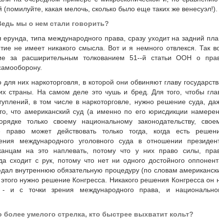
 (помилуйте, какая мелочь, сколько было еще таких же венесуэл!).
 Ведь мы о нем стали говорить?
ая ерунда, типа международного права, сразу уходит на задний пла
тие не имеет никакого смысла. Вот и я немного отвлекся. Так во
ние за расширительным толкованием 51--й статьи ООН о пра
самооборону.
то для них наркоторговля, в которой они обвиняют главу государств
х страны. На самом деле это чушь и бред. Для того, чтобы гла
туплений, в том числе в наркоторговле, нужно решение суда, да
 то, что американский суд (а именно по его юрисдикции намере
орядке только своему национальному законодательству, свое
е право может действовать только тогда, когда есть решен
шения международного уголовного суда в отношении президен
канцам на это наплевать, потому что у них право силы, пра
да сходит с рук, потому что нет ни одного достойного оппонент
людал внутреннюю обязательную процедуру (по словам американск
этого нужно решение Конгресса. Никакого решения Конгресса он 
 - и с точки зрения международного права, и национально
о более умелого стрелка, кто быстрее выхватит кольт?