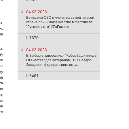
04.08.2026
Ветераны СВО и члены их семей по всей
н.
стране принимают участие в фестивале
"Русское лето" #ZaРоссию
т,
ве
7670
а,
04.08.2026
ву
В Выборге завершился "Кубок Защитников
же
Отечества" для ветеранов СВО Северо-
Западного федерального округа
ны
му
6461
ие
та
во
а,
их
не
го