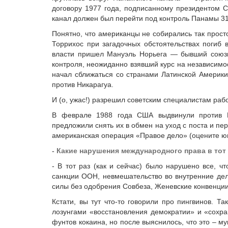
договору 1977 года, подписанному президентом
канал должен был перейти под контроль Панамы 31
Понятно, что американцы не собирались так прост
Торрихос при загадочных обстоятельствах погиб в
власти пришел Мануэль Норьега — бывший союзн
контроля, неожиданно взявший курс на независимос
начал сближаться со странами Латинской Америки
против Никарагуа.
И (о, ужас!) разрешил советским специалистам раб
В феврале 1988 года США выдвинули против Н
предложили снять их в обмен на уход с поста и пе
американская операция «Правое дело» (оцените юм
- Какие нарушения международного права в тот
- В тот раз (как и сейчас) было нарушено все, ч
санкции ООН, невмешательство во внутренние де
силы без одобрения Совбеза, Женевские конвенци
Кстати, вы тут что-то говорили про пингвинов. Т
лозунгами «восстановления демократии» и «сохр
фунтов кокаина, но после выяснилось, что это – мука