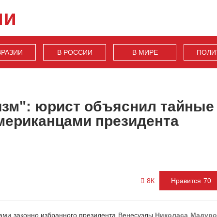
ии
ВРАЗИИ
В РОССИИ
В МИРЕ
ПОЛИ
зм": юрист объяснил тайные
мериканцами президента
8К
Нравится
70
ами законно избранного президента Венесуэлы
Николаса Мадур