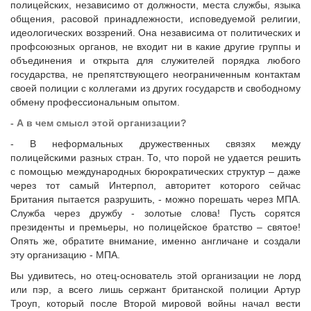
полицейских, независимо от должности, места службы, языка
общения, расовой принадлежности, исповедуемой религии,
идеологических воззрений. Она независима от политических и
профсоюзных органов, не входит ни в какие другие группы и
объединения и открыта для служителей порядка любого
государства, не препятствующего неограниченным контактам
своей полиции с коллегами из других государств и свободному
обмену профессиональным опытом.
- А в чем смысл этой организации?
- В неформальных дружественных связях между
полицейскими разных стран. То, что порой не удается решить
с помощью международных бюрократических структур – даже
через тот самый Интерпол, авторитет которого сейчас
Британия пытается разрушить, - можно порешать через МПА.
Служба через дружбу - золотые слова! Пусть сорятся
президенты и премьеры, но полицейское братство – святое!
Опять же, обратите внимание, именно англичане и создали
эту организацию - МПА.
Вы удивитесь, но отец-основатель этой организации не лорд
или пэр, а всего лишь сержант британской полиции Артур
Троуп, который после Второй мировой войны начал вести