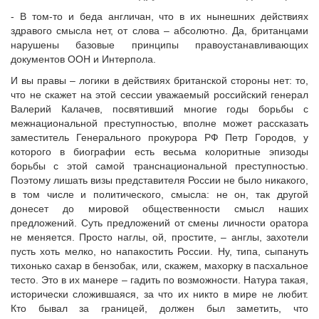
- В том-то и беда англичан, что в их нынешних действиях
здравого смысла нет, от слова – абсолютно. Да, британцами
нарушены базовые принципы правоустанавливающих
документов ООН и Интерпола.
И вы правы – логики в действиях британской стороны нет: то,
что не скажет на этой сессии уважаемый российский генерал
Валерий Калачев, посвятивший многие годы борьбы с
межнациональной преступностью, вполне может рассказать
заместитель Генерального прокурора РФ Петр Городов, у
которого в биографии есть весьма колоритные эпизоды
борьбы с этой самой транснациональной преступностью.
Поэтому лишать визы представителя России не было никакого,
в том числе и политического, смысла: не он, так другой
донесет до мировой общественности смысл наших
предложений. Суть предложений от смены личности оратора
не меняется. Просто наглы, ой, простите, – англы, захотели
пусть хоть мелко, но напакостить России. Ну, типа, сыпануть
тихонько сахар в бензобак, или, скажем, махорку в пасхальное
тесто. Это в их манере – гадить по возможности. Натура такая,
исторически сложившаяся, за что их никто в мире не любит.
Кто бывал за границей, должен был заметить, что