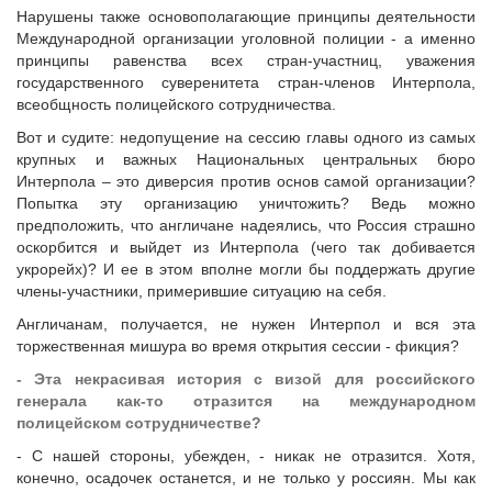
Нарушены также основополагающие принципы деятельности
Международной организации уголовной полиции - а именно
принципы равенства всех стран-участниц, уважения
государственного суверенитета стран-членов Интерпола,
всеобщность полицейского сотрудничества.
Вот и судите: недопущение на сессию главы одного из самых
крупных и важных Национальных центральных бюро
Интерпола – это диверсия против основ самой организации?
Попытка эту организацию уничтожить? Ведь можно
предположить, что англичане надеялись, что Россия страшно
оскорбится и выйдет из Интерпола (чего так добивается
укрорейх)? И ее в этом вполне могли бы поддержать другие
члены-участники, примерившие ситуацию на себя.
Англичанам, получается, не нужен Интерпол и вся эта
торжественная мишура во время открытия сессии - фикция?
- Эта некрасивая история с визой для российского
генерала как-то отразится на международном
полицейском сотрудничестве?
- С нашей стороны, убежден, - никак не отразится. Хотя,
конечно, осадочек останется, и не только у россиян. Мы как