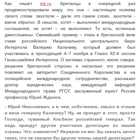
Как пишет
mk.ru
, Британцы в очередной раз
продемонстрировали миру, что они – настоящие хозяева
своего слова: захотели – дали это самое слово, захотели -
взяли обратно. В смысле, хотят – выполняют международные
соглашения, не хотят – не выполняют. То есть, истинные
джентльмены. Свежайший пример – отказ в британской визе
главе российского Национального центрального бюро
Интерпола Валерию Калачеву, который должен был
участвовать в проходящей 4–7 ноября в Глазго 92-й сессии
Генассамблеи Интерпола. О мотивах странного, мягко говоря,
решения британской стороны и насколько это решение
повлияет на авторитет Соединенного Королевства и на
полицейское международное сотрудничество, рассказал
доктор юридических наук, заведующий кафедрой
Международного права РГСУ, заслуженный юрист России
профессор
Юрий Жданов
.
- Юрий Николаевич, а в чем, собственно, смысл в отказе
в визе генералу Калачеву? Ну, не приедет в этот, прости
Господи, туманный Альбион российский генерал. Так
ведь приедут другие участники делегации из нашей
страны. Что изменится? Неужели он мог бы сказать нечто
такое, что не сказали бы другие члены нашей делегации?