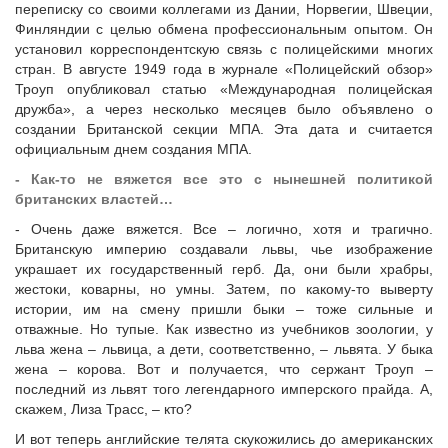
переписку со своими коллегами из Дании, Норвегии, Швеции,
Финляндии с целью обмена профессиональным опытом. Он
установил корреспондентскую связь с полицейскими многих
стран. В августе 1949 года в журнале «Полицейский обзор»
Троуп опубликовал статью «Международная полицейская
дружба», а через несколько месяцев было объявлено о
создании Британской секции МПА. Эта дата и считается
официальным днем создания МПА.
- Как-то не вяжется все это с нынешней политикой
британских властей…
- Очень даже вяжется. Все – логично, хотя и трагично.
Британскую империю создавали львы, чье изображение
украшает их государственный герб. Да, они были храбры,
жестоки, коварны, но умны. Затем, по какому-то выверту
истории, им на смену пришли быки – тоже сильные и
отважные. Но тупые. Как известно из учебников зоологии, у
льва жена – львица, а дети, соответственно, – львята. У быка
жена – корова. Вот и получается, что сержант Троуп –
последний из львят того легендарного имперского прайда. А,
скажем, Лиза Трасс, – кто?
И вот теперь английские телята скукожились до американских