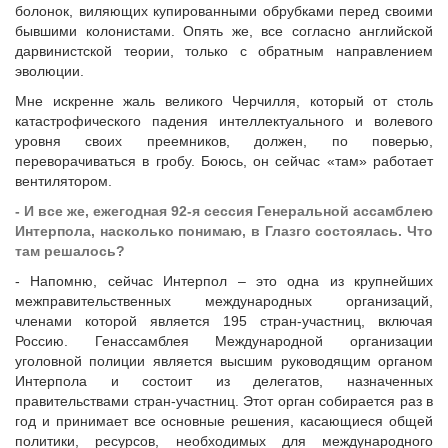
болонок, виляющих купированными обрубками перед своими
бывшими колонистами. Опять же, все согласно английской
дарвинистской теории, только с обратным направлением
эволюции.
Мне искренне жаль великого Черчилля, который от столь
катастрофического падения интеллектуального и волевого
уровня своих преемников, должен, по поверью,
переворачиваться в гробу. Боюсь, он сейчас «там» работает
вентилятором.
- И все же, ежегодная 92-я сессия Генеральной ассамблею
Интерпола, насколько понимаю, в Глазго состоялась. Что
там решалось?
- Напомню, сейчас Интерпол – это одна из крупнейших
межправительственных международных организаций,
членами которой является 195 стран-участниц, включая
Россию. Генассамблея Международной организации
уголовной полиции является высшим руководящим органом
Интерпола и состоит из делегатов, назначенных
правительствами стран-участниц. Этот орган собирается раз в
год и принимает все основные решения, касающиеся общей
политики, ресурсов, необходимых для международного