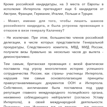
Кроме российской кандидатуры, на 3 места от Европы в
исполкоме Интерпола претендуют еще 6 кандидатов от
Австрии, Франции, Германии, Италии, Польши и Турции.
- Может, именно для того, чтобы лишить шансов
российского кандидата, и была устроена провокация с
отказом в визе генералу Калачеву?
- Не исключаю. При этом, большинство членов российской
делегации, в числе которых представители Генеральной
прокуратуры, Следственного комитета, МВД, МИД России,
получили визы буквально за несколько часов до вылета -
демонстративно.
Тем самым, британская провокация с визой фактически
поставила под угрозу многолетнюю историю успешного
сотрудничества России, как страны- участницы Интерпола,
нарушив тем самые основополагающие принципы
правоустанавливающих документов ООН и Интерпола.
Собственно, англичанами была поставлена под удар
репутация главного международного полицейского органа,
неизменно соблюдающего нейтралитет (согласно Уставу
Интерпола), в своей международной деятельности.
Подчеркну, сам Интерпол тут не причем – тут эксцесс