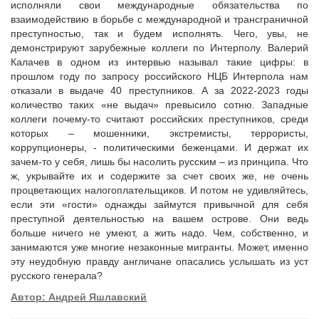
исполняли свои международные обязательства по
взаимодействию в борьбе с международной и трансграничной
преступностью, так и будем исполнять. Чего, увы, не
демонстрируют зарубежные коллеги по Интерполу. Валерий
Калачев в одном из интервью называл такие цифры: в
прошлом году по запросу российского НЦБ Интерпола нам
отказали в выдаче 40 преступников. А за 2022-2023 годы
количество таких «не выдач» превысило сотню. Западные
коллеги почему-то считают российских преступников, среди
которых – мошенники, экстремисты, террористы,
коррупционеры, - политическими беженцами. И держат их
зачем-то у себя, лишь бы насолить русским – из принципа. Что
ж, укрывайте их и содержите за счет своих же, не очень
процветающих налогоплательщиков. И потом не удивляйтесь,
если эти «гости» однажды займутся привычной для себя
преступной деятельностью на вашем острове. Они ведь
больше ничего не умеют, а жить надо. Чем, собственно, и
занимаются уже многие незаконные мигранты. Может, именно
эту неудобную правду англичане опасались услышать из уст
русского генерала?
Автор: Андрей Яшлавский