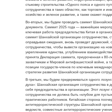
стыковку строительства «Одного пояса и одного пут
сотрудничества в таких областях, как торговля и и
хозяйство и зеленое развитие, а также окажет под
Во-вторых‌, мы будем проводить ‌саммит Шанхайско
документа.‌ Саммит 2025 года — важнейшее меропр
ключевая работа председательства Китая в органи
саммит Шанхайской организации сотрудничества‌, ст
оправдывая ожидания, вновь проведет дружеский,
сотрудничества, чтобы вывести организацию на нов
‌укреплением единства, углублением взаимодействи
принята Декларация саммита, приуроченная к 80-л
захватчикам и Мировой антифашистской войне, а т
позиции государств-членов по ключевым междунар
стратегии развития Шанхайской организации сотру
В-третьих, мы будем придерживаться одного лозун
духа»: Шанхайская организация сотрудничества в д
себя председательства в организации. Этот лозунг 
сотрудничества не должна быть «клубом для пусты
практических работников. Китайская сторона пооче
антитеррористической структуры Шанхайской орган
ведомств, совместные антитеррористические учения