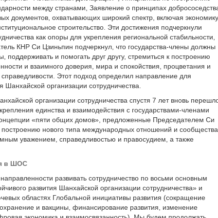
идарности между странами, Заявление о принципах добрососедств
овых документов, охватывающих широкий спектр, включая экономику
ституциональное строительство. Эти достижения подчеркнули
удничества как опоры для укрепления региональной стабильности,
атель КНР Си Цзиньпин подчеркнул, что государства-члены должны
ы, поддерживать и помогать друг другу, стремиться к построению
нности и взаимного доверия, мира и спокойствия, процветания и
и справедливости. Этот подход определил направление для
ия Шанхайской организации сотрудничества.
анхайской организации сотрудничества спустя 7 лет вновь перешл
 укрепления единства и взаимодействия с государствами-членами
 концепции «пяти общих домов», предложенные Председателем Си
ть построению нового типа международных отношений и сообщества
имным уважением, справедливостью и правосудием, а также
я в ШОС
 направленности развивать сотрудничество по восьми основным
ойчивого развития Шанхайской организации сотрудничества» и
ючевых областях Глобальной инициативы развития (сокращение
оохранение и вакцины, финансирование развития, изменение
ифровая экономика и взаимосвязанность). Мы будем продолжать