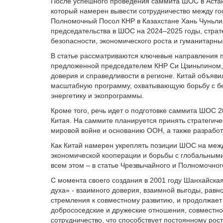
После успешного проведения саммита ШОС в Астане
который намерен вывести сотрудничество между го
Полномочный Посол КНР в Казахстане Хань Чуньлин
председательства в ШОС на 2024–2025 годы, страт
безопасности, экономического роста и гуманитарны
В статье рассматриваются ключевые направления п
предложенной председателем КНР Си Цзиньпином, 
доверия и справедливости в регионе. Китай объяви
масштабную программу, охватывающую борьбу с бе
энергетику и экопрограммы.
Кроме того, речь идет о подготовке саммита ШОС 
Китая. На саммите планируется принять стратеги
мировой войне и основанию ООН, а также разработ
Как Китай намерен укреплять позиции ШОС на меж
экономической кооперации и борьбы с глобальными
всем этом – в статье Чрезвычайного и Полномочног
С момента своего создания в 2001 году Шанхайска
духа» - взаимного доверия, взаимной выгоды, равн
стремления к совместному развитию, и продолжает
добрососедские и дружеские отношения, совместно
сотрудничество, что способствует постоянному рос