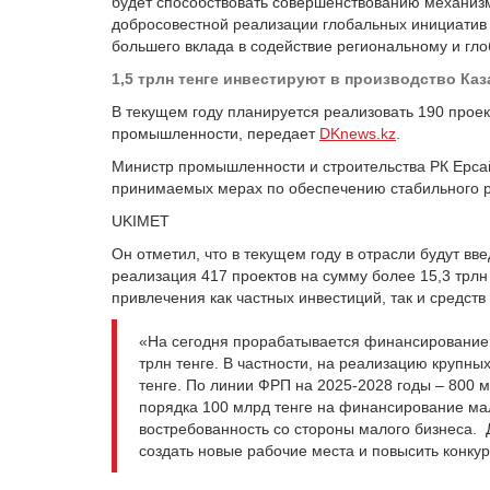
будет способствовать совершенствованию механизм
добросовестной реализации глобальных инициатив в
большего вклада в содействие региональному и гло
1,5 трлн тенге инвестируют в производство Каз
В текущем году планируется реализовать 190 проек
промышленности, передает
DKnews.kz
.
Министр промышленности и строительства РК Ерса
принимаемых мерах по обеспечению стабильного
UKIMET
Он отметил, что в текущем году в отрасли будут вв
реализация 417 проектов на сумму более 15,3 трлн
привлечения как частных инвестиций, так и средств
«На сегодня прорабатывается финансирование
трлн тенге. В частности, на реализацию крупны
тенге. По линии ФРП на 2025-2028 годы – 800 м
порядка 100 млрд тенге на финансирование м
востребованность со стороны малого бизнеса.
создать новые рабочие места и повысить конку