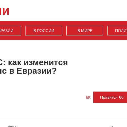
ии
ВРАЗИИ
В РОССИИ
В МИРЕ
ПОЛИ
: как изменится
нс в Евразии?
6К
Нравится
60