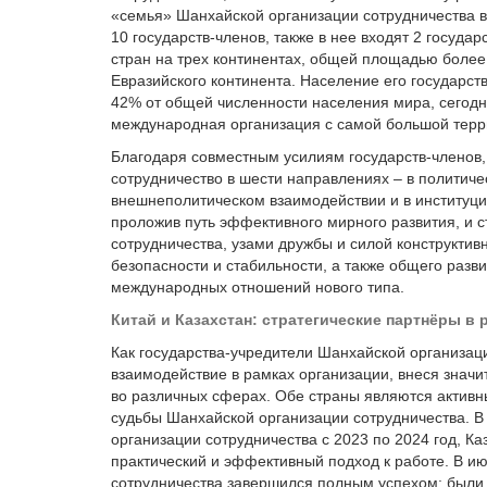
«семья» Шанхайской организации сотрудничества в
10 государств-членов, также в нее входят 2 госуда
стран на трех континентах, общей площадью более
Евразийского континента. Население его государст
42% от общей численности населения мира, сегодн
международная организация с самой большой терр
Благодаря совместным усилиям государств-членов,
сотрудничество в шести направлениях – в политиче
внешнеполитическом взаимодействии и в институци
проложив путь эффективного мирного развития, и 
сотрудничества, узами дружбы и силой конструкти
безопасности и стабильности, а также общего разв
международных отношений нового типа.
Китай и Казахстан: стратегические партнёры в
Как государства-учредители Шанхайской организац
взаимодействие в рамках организации, внеся значи
во различных сферах. Обе страны являются актив
судьбы Шанхайской организации сотрудничества. В
организации сотрудничества с 2023 по 2024 год, К
практический и эффективный подход к работе‌. В 
сотрудничества завершился полным успехом: были