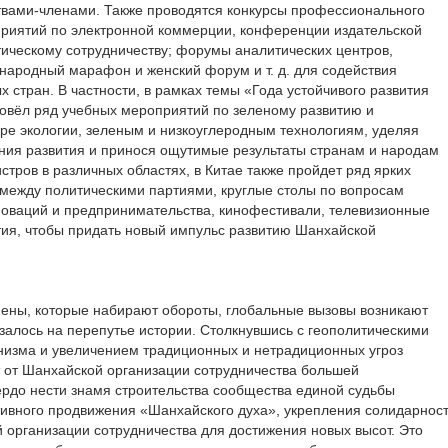
твами-членами. Также проводятся конкурсы профессионального
приятий по электронной коммерции, конференции издательской
ктическому сотрудничеству; форумы аналитических центров,
ародный марафон и женский форум и т. д. для содействия
стран. В частности, в рамках темы «Года устойчивого развития
овёл ряд учебных мероприятий по зеленому развитию и
е экологии, зеленым и низкоуглеродным технологиям, уделяя
ния развития и принося ощутимые результаты странам и народам
тров в различных областях, в Китае также пройдет ряд ярких
между политическими партиями, круглые столы по вопросам
новаций и предпринимательства, кинофестивали, телевизионные
тия, чтобы придать новый импульс развитию Шанхайской
ены, которые набирают обороты, глобальные вызовы возникают
азалось на перепутье истории. Столкнувшись с геополитическими
низма и увеличением традиционных и нетрадиционных угроз
 от Шанхайской организации сотрудничества большей
вердо нести знамя строительства сообщества единой судьбы
ктивного продвижения «Шанхайского духа», укрепления солидарнос
 организации сотрудничества для достижения новых высот. Это