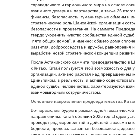
справедливого и гармоничного мира на основе сол
взаимного доверия и партнерства, а также 26 итог
финансы, безопасность, гуманитарные обмены и ин
стратегическую роль Шанхайской организации сотр
безопасности и процветания‌. На саммите Председ
твердо укоренить чувство сообщества единой судьб
"пяти общих домов", а именно: общего дома сплоче
развития, добрососедства и дружбы, равноправия 
выработки новой стратегической концепции развит
После Астанинского саммита председательство в Ш
к Китаю‌. Китай пользуется этой возможностью для
организации‌, активно работая над превращением
Цзиньпином, в реальность, и активно содействова
единой судьбы человечества, характеризуются вза
взаимовыгодным сотрудничеством.
Основные направления председательства Кита
Во-первых, мы будем в рамках одной тематической
направлениям. Китай объявил 2025 год «Годом уст
проведет ряд мероприятий и действий в восьми кл
бедности, продовольственная безопасность, здрав
климата и зеленое развитие, индустриализация, ц