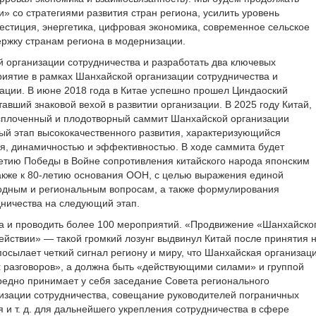
и» со стратегиями развития стран региона, усилить уровень
нвестиция, энергетика, цифровая экономика, современное сельское
держку странам региона в модернизации.
й организации сотрудничества и разработать ‌два ключевых
иятие в рамках Шанхайской организации сотрудничества и
зации. В июне 2018 года в Китае успешно прошел Циндаоский
авший знаковой вехой в развитии организации. В 2025 году Китай,
 сплоченный и плодотворный саммит Шанхайской организации
ый этап ‌высококачественного развития‌, характеризующийся
я, динамичностью и эффективностью‌. В ходе саммита будет
етию Победы в Войне сопротивления китайского народа японским
акже к 80-летию основания ООН, с целью выражения единой
одным и региональным вопросам, а также формулирования
дничества на следующий этап.
га и проводить более 100 мероприятий. «Продвижение «Шанхайско
ействии» — такой громкий лозунг выдвинул Китай после принятия 
посылает четкий сигнал региону и миру, что Шанхайская организац
х разговоров», а должна быть «действующими силами» и группой
редно принимает у себя заседание Совета регионального
изации сотрудничества, совещание руководителей пограничных
 и т. д. для дальнейшего укрепления сотрудничества в сфере