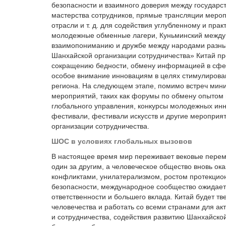
безопасности и взаимного доверия между государс
мастерства сотрудников, прямые трансляции меро
отрасли и т. д. для содействия углубленному и пра
молодежные обменные лагери, Куньминский междун
взаимопониманию и дружбе между народами разных 
Шанхайской организации сотрудничества» Китай пр
сокращению бедности, обмену информацией в сфер
особое внимание инновациям в целях стимулирова
региона. На следующем этапе, помимо встреч минис
мероприятий, таких как форумы по обмену опытом 
глобального управления, конкурсы молодежных ин
фестивали, фестивали искусств и другие мероприя
организации сотрудничества.
ШОС в условиях глобальных вызовов
В настоящее время мир переживает вековые перем
один за другим, а человеческое общество вновь ок
конфликтами, унилатерализмом, ростом протекцио
безопасности, международное сообщество ожидает
ответственности и большего вклада. Китай будет т
человечества и работать со всеми странами для а
и сотрудничества, содействия развитию Шанхайской