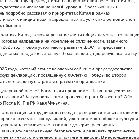
 в 2024 году председательство в организации перешло к Китаю,
сударствами-членами на новый уровень. Чрезвычайный и
ь подробно рассказал о приоритетах Китая в рамках
егических инициативах, направленных на усиление региональной
х обменов.
олитики Китая, включая развитие «пяти общих домов» – концепции
которая направлена на укрепление сплоченности, взаимного
л 2025 год «Годом устойчивого развития ШОС» и представил
дностью, продовольственную безопасность, цифровую экономику,
2025 года, который станет ключевым событием председательства
ческую декларацию, посвященную 80-летию Победы во Второй
ать долгосрочную стратегию развития организации.
дународной арене? Какие шаги предпримет Пекин для усиления
 вызовами? Какую роль в этом процессе играет Казахстан? Обо
о Посла КНР в РК Ханя Чуньлиня.
я организация сотрудничества всегда придерживается «шанхайског
оправия, взаимных консультаций, уважения многообразия культур и
 укреплять политическое взаимное доверие, расширять
 защищать региональную безопасность и развивать практическое
ту её влияния, сплочённости и притягательности. В настоящее вре