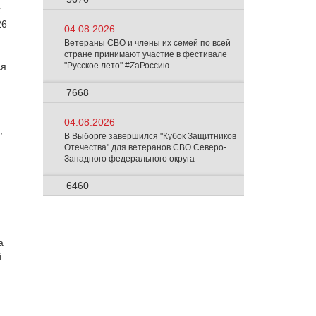
х
26
04.08.2026
Ветераны СВО и члены их семей по всей
стране принимают участие в фестивале
ая
"Русское лето" #ZaРоссию
7668
04.08.2026
,
В Выборге завершился "Кубок Защитников
Отечества" для ветеранов СВО Северо-
Западного федерального округа
6460
а
й