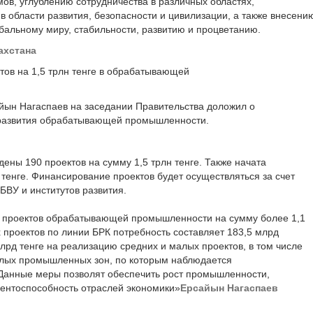
ов, углублению сотрудничества в различных областях,
 области развития, безопасности и цивилизации, а также внесени
бальному миру, стабильности, развитию и процветанию.
ахстана
тов на 1,5 трлн тенге в обрабатывающей
йын Нагаспаев на заседании Правительства доложил о
 развития обрабатывающей промышленности.
едены 190 проектов на сумму 1,5 трлн тенге. Также начата
 тенге. Финансирование проектов будет осуществляться за счет
 БВУ и институтов развития.
 проектов обрабатывающей промышленности на сумму более 1,1
х проектов по линии БРК потребность составляет 183,5 млрд
лрд тенге на реализацию средних и малых проектов, в том числе
алых промышленных зон, по которым наблюдается
 Данные меры позволят обеспечить рост промышленности,
рентоспособность отраслей экономики»
Ерсайын Нагаспаев