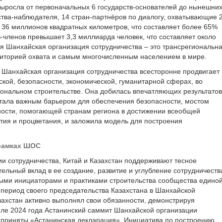
ыросла от первоначальных 6 государств-основателей до нынешни
рства-наблюдателя, 14 стран‑партнёров по диалогу, охватывающие 
 36 миллионов квадратных километров, что составляет более 65%
в-членов превышает 3,3 миллиарда человек, что составляет около
я Шанхайская организация сотрудничества – это трансрегиональн
иторией охвата и самым многочисленным населением в мире.
 Шанхайская организация сотрудничества всесторонне продвигает
ской, безопасности, экономической, гуманитарной сферах, во
ональном строительстве. Она добилась впечатляющих результатов
стала важным барьером для обеспечения безопасности, мостом
вности, помогающей странам региона в достижении всеобщей
ития и процветания, и заложила модель для построения
 рамках ШОС
ии сотрудничества, Китай и Казахстан поддерживают тесное
тельный вклад в ее создание, развитие и углубление сотрудничеств
ными инициаторами и практиками строительства сообщества едино
 период своего председательства Казахстана в Шанхайской
азахстан активно выполнял свои обязанности, демонстрируя
июле 2024 года Астанинский саммит Шанхайской организации
 приняты «Астанинская декларация», Инициатива по построению