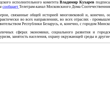
одского исполнительного комитета
Владимир Кухарев
подписа
ом
сообщает
Телеграм-канал Московскиого Дома Соотечественник
герои, связанные общей историей многовековой и, конечно, 
рактически во всех направлениях, во всех отраслях - промышлен
вительством Республики Беларусь, и, конечно, с городом Минск
зличных сферах экономики, социального развития и городс
уризм, занятость населения, охрану окружающей среды и другие