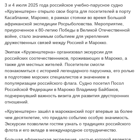
3 и 4 июля 2025 года российское учебно-парусное судно
«Крузенштерн» открыло свои борта для посетителей в порту
Касабланки, Марокко, в рамках стоянки во время Большой
африканской экспедиции Росрыболовства. Мероприятие,
приуроченное к 80-летию Победы в Великой Отечественной
войне, стало значимым событием для укрепления
дружественных связей между Россией и Марокко.
Экипаж «Крузенштерна» организовал экскурсии для
российских соотечественников, проживающих в Марокко, а
также для местных жителей. Посетители смогли
познакомиться с историей легендарного парусника, его ролью
в подготовке морских специалистов и значением в
популяризации российского флага. Судно посетил Посол
Российской Федерации в Марокко Владимир Байбаков,
подчеркнувший важность визита для развития двусторонних
отношений.
«Крузенштерн» зашёл в марокканский порт впервые за более
чем десятилетие, что придало событию особую значимость.
Экскурсии позволили гостям узнать о традициях российского
флота и его вкладе в международное сотрудничество.
Большая африканская экспедиция, частью которой является