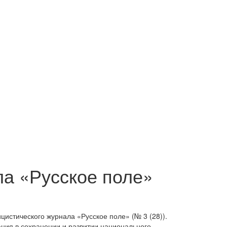
а «Русское поле»
истического журнала «Русское поле» (№ 3 (28)).
ния в сохранении и развитии национального