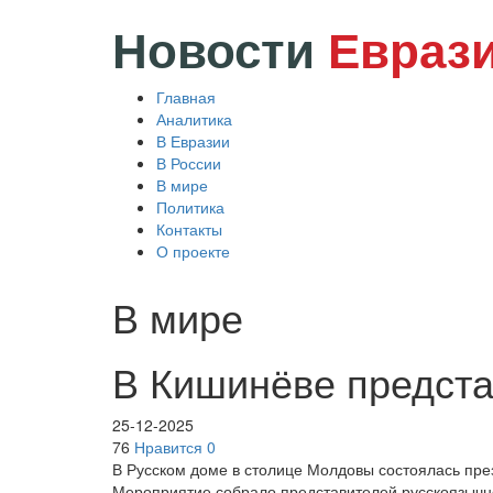
Новости
Евраз
Главная
Аналитика
В Евразии
В России
В мире
Политика
Контакты
О проекте
В мире
В Кишинёве предста
25-12-2025
76
Нравится
0
В Русском доме в столице Молдовы состоялась през
Мероприятие собрало представителей русскоязычно