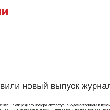
ии
вили новый выпуск журнал
ентация очередного номера литературно-художественного и публиц
й общины, деятелей культуры и литературы, подчеркнув роль изда