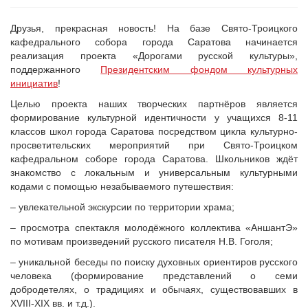
Друзья, прекрасная новость! На базе Свято-Троицкого
кафедрального собора города Саратова начинается
реализация проекта «Дорогами русской культуры»,
поддержанного
Президентским фондом культурных
инициатив
!
Целью проекта наших творческих партнёров является
формирование культурной идентичности у учащихся 8-11
классов школ города Саратова посредством цикла культурно-
просветительских мероприятий при Свято-Троицком
кафедральном соборе города Саратова. Школьников ждёт
знакомство с локальным и универсальным культурными
кодами с помощью незабываемого путешествия:
– увлекательной экскурсии по территории храма;
– просмотра спектакля молодёжного коллектива «АншантЭ»
по мотивам произведений русского писателя Н.В. Гоголя;
– уникальной беседы по поиску духовных ориентиров русского
человека (формирование представлений о семи
добродетелях, о традициях и обычаях, существовавших в
XVIII-XIX вв. и т.д.).